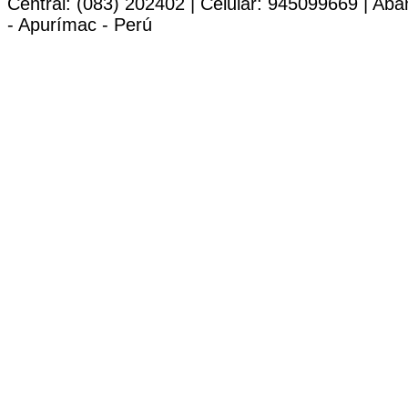
Central: (083) 202402 | Celular: 945099669 | Ab
- Apurímac - Perú