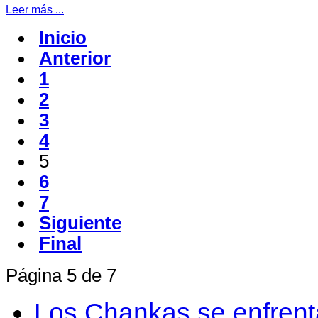
Leer más ...
Inicio
Anterior
1
2
3
4
5
6
7
Siguiente
Final
Página 5 de 7
Los Chankas se enfrent