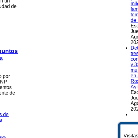
en un
mil
iudad de
fam
te
de 
Esc
Jue
Ag
202
Det
esuntos
tre
a
co
y 3
mu
en 
o por
Ros
 PNP
Ay
ientos
Esc
ente de
Jue
Ag
202
Visita
tro