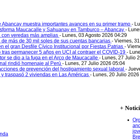
e Abancay muestra importantes avances en su primer tramo
- L
ansforma Maucacalle y Sahuanay en Tamburco – Abancay
- Lune
 con veredas más amplias
- Lunes, 03 Agosto 2026 04:29
 de más de 30 mil soles de sus cuentas bancarias
- Viernes, 3
 el gran Desfile Cívico Institucional por Fiestas Patrias
- Viern
ó tras permanecer 5 años en UCI al contraer el COVID-19
- Lun
tor se dio a la fuga en el Arco de Maucacalle
- Lunes, 27 Julio 
onal rindió homenaje al Perú
- Lunes, 27 Julio 2026 05:04
acciones de prevención del hostigamiento sexual laboral
- Juev
o y traspasó 2 viviendas en Las Américas
- Lunes, 20 Julio 2026
+ Notic
Org
and
jov
Bre