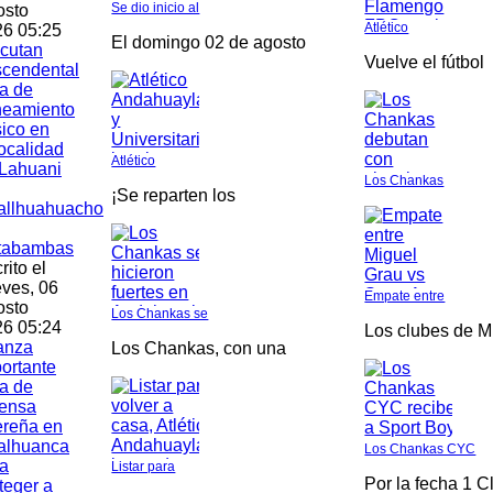
Se dio inicio al
osto
Atlético
6 05:25
El domingo 02 de agosto
cutan
Vuelve el fútbol
scendental
a de
neamiento
ico en
localidad
Atlético
Lahuani
Los Chankas
¡Se reparten los
allhuahuacho
tabambas
rito el
ves, 06
Empate entre
osto
Los Chankas se
6 05:24
Los clubes de M
anza
Los Chankas, con una
ortante
a de
fensa
ereña en
alhuanca
Los Chankas CYC
a
Listar para
Por la fecha 1 C
teger a