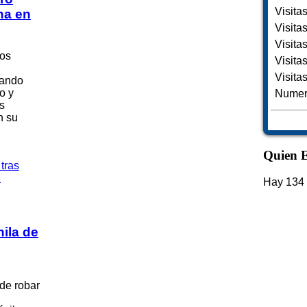
Visita
na en
Visita
Visita
vos
Visita
Visita
uando
o y
Numero
s
n su
Quien E
Hay 134 
ila de
 de robar