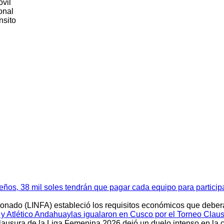
óvil
onal
nsito
meños, 38 mil soles tendrán que pagar cada equipo para partici
cionado (LINFA) estableció los requisitos económicos que debe
Atlético Andahuaylas igualaron en Cusco por el Torneo Clau
Clausura de la Liga Femenina 2026 dejó un duelo intenso en la