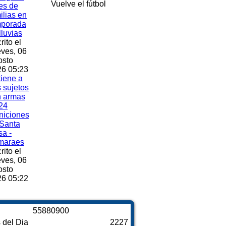
Vuelve el fútbol
es de
ilias en
mporada
lluvias
rito el
ves, 06
osto
6 05:23
iene a
s sujetos
n armas
24
niciones
Santa
a -
maraes
rito el
ves, 06
osto
6 05:22
5
5
8
8
0
9
0
0
s del Dia
2227