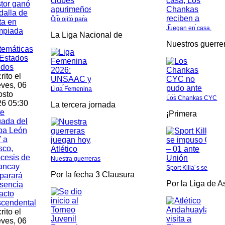
tor ganó
alla de
Ojo ojito para
ta en
Juegan en casa,
mpiada
La Liga Nacional de
Nuestros guerre
temáticas
Estados
idos
rito el
ves, 06
Liga Femenina
osto
Los Chankas CYC
6 05:30
La tercera jornada
te
¡Primera
gada del
pa León
 a
sco,
cesis de
Nuestra guerreras
ancay
Sport Killa´s se
Por la fecha 3 Clausura
parará
Por la Liga de 
sencia
acto
scendental
rito el
ves, 06