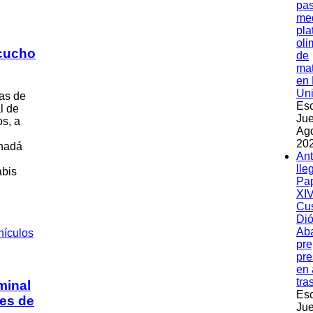
pas
med
pla
oli
cucho
de
ma
en 
Un
gas de
Esc
l de
Jue
os, a
Ag
202
anadá
An
lle
abis
Pa
XIV
Cu
Dió
Ab
pre
pre
en 
tra
minal
Esc
tes de
Jue