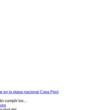
par en la etapa nacional Copa Perú
rán cumplir los…
sura
 ciudad del…