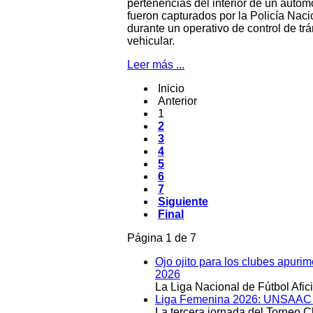
pertenencias del interior de un autom
fueron capturados por la Policía Naci
durante un operativo de control de trá
vehicular.
Leer más ...
Inicio
Anterior
1
2
3
4
5
6
7
Siguiente
Final
Página 1 de 7
Ojo ojito para los clubes apuri
2026
La Liga Nacional de Fútbol Afi
Liga Femenina 2026: UNSAAC y 
La tercera jornada del Torneo 