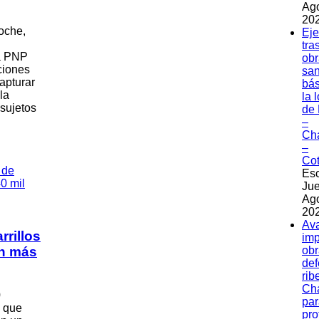
Ag
202
oche,
Eje
tra
ía PNP
obr
ciones
sa
capturar
bás
la
la 
 sujetos
de 
–
Ch
–
Co
Esc
Jue
Ag
202
Av
rillos
imp
en más
obr
de
rib
Ch
0
par
o que
pro