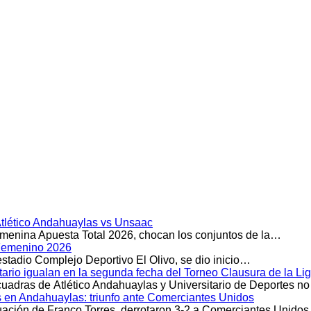
Atlético Andahuaylas vs Unsaac
emenina Apuesta Total 2026, chocan los conjuntos de la…
l Femenino 2026
stadio Complejo Deportivo El Olivo, se dio inicio…
itario igualan en la segunda fecha del Torneo Clausura de la 
scuadras de Atlético Andahuaylas y Universitario de Deportes n
s en Andahuaylas: triunfo ante Comerciantes Unidos
ación de Franco Torres, derrotaron 3-2 a Comerciantes Unido