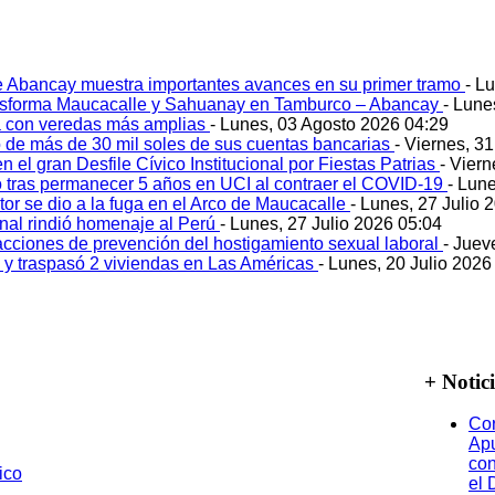
e Abancay muestra importantes avances en su primer tramo
- L
ansforma Maucacalle y Sahuanay en Tamburco – Abancay
- Lune
 con veredas más amplias
- Lunes, 03 Agosto 2026 04:29
 de más de 30 mil soles de sus cuentas bancarias
- Viernes, 3
 el gran Desfile Cívico Institucional por Fiestas Patrias
- Viern
ó tras permanecer 5 años en UCI al contraer el COVID-19
- Lun
tor se dio a la fuga en el Arco de Maucacalle
- Lunes, 27 Julio 
onal rindió homenaje al Perú
- Lunes, 27 Julio 2026 05:04
acciones de prevención del hostigamiento sexual laboral
- Juev
o y traspasó 2 viviendas en Las Américas
- Lunes, 20 Julio 2026
+ Notic
Cor
Ap
co
el 