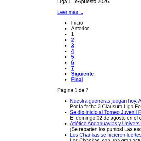
Liga 1 TeApuesto 2026.
Leer más ...
Inicio
Anterior
1
2
3
4
5
6
7
Siguiente
Final
Página 1 de 7
Nuestra guerreras juegan hoy, 
Por la fecha 3 Clausura Liga F
Se dio inicio al Torneo Juveni
El domingo 02 de agosto en el e
Atlético Andahuaylas y Univers
¡Se reparten los puntos! Las e
Los Chankas se hicieron fuerte
Los Chankas, con una gran actu