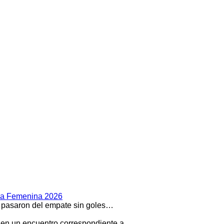
Liga Femenina 2026
o pasaron del empate sin goles…
s en un encuentro correspondiente a…