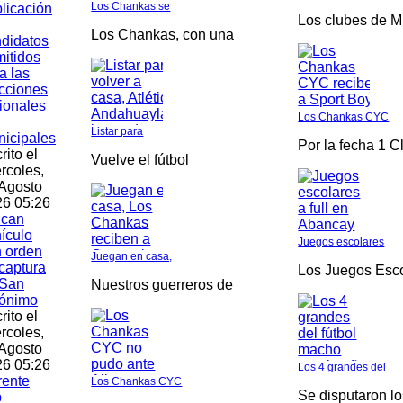
Los Chankas se
licación
Los clubes de M
Los Chankas, con una
didatos
itidos
a las
cciones
ionales
Los Chankas CYC
Listar para
icipales
Por la fecha 1 C
rito el
Vuelve el fútbol
rcoles,
Agosto
6 05:26
ican
ículo
Juegos escolares
 orden
Juegan en casa,
captura
Los Juegos Esc
 San
Nuestros guerreros de
rónimo
rito el
rcoles,
Agosto
6 05:26
Los 4 grandes del
rente
Los Chankas CYC
Se disputaron l
b