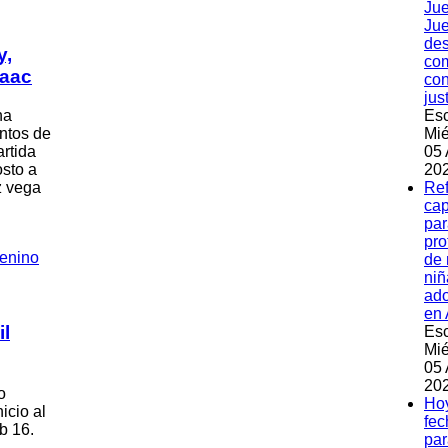
Jue
Jue
des
y,
co
saac
con
jus
na
Esc
ntos de
Mié
artida
05 
osto a
202
z vega
Re
ca
par
pro
de 
niñ
ado
en
il
Esc
Mié
05 
202
o
Hoy
icio al
fec
b 16.
par