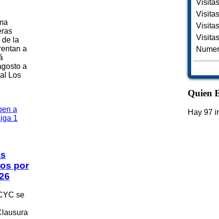
Visita
Visita
ima
Visita
eras
Visita
 de la
rentan a
Numero
á
agosto a
al Los
Quien E
Hay 97 i
as
os por
026
 CYC se
Clausura