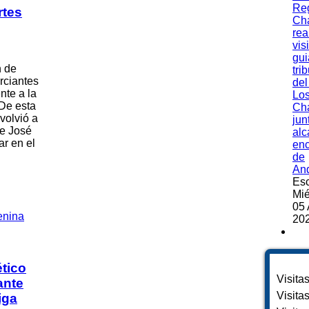
Re
rtes
Ch
rea
vis
gui
n de
tri
rciantes
del
nte a la
Lo
 De esta
Ch
volvió a
jun
de José
alc
r en el
en
de
An
Esc
Mié
05 
202
ético
Visita
ante
Visita
iga