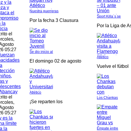
z y la
za y
Nuestra guerreras
taca el
Sport Killa´s se
mpromiso
Por la fecha 3 Clausura
 la
Por la Liga de 
ticia
rito el
rcoles,
Agosto
6 05:27
Se dio inicio al
fuerzan
Atlético
pacidades
El domingo 02 de agosto
a
Vuelve el fútbol
tección
niños,
as y
lescentes
 Abancay
Atlético
rito el
Los Chankas
¡Se reparten los
rcoles,
Agosto
6 05:27
 es la
ha límite
a la
Empate entre