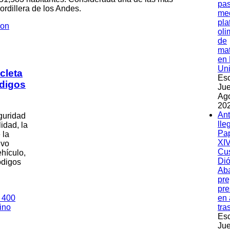
pas
ordillera de los Andes.
med
pla
oli
de
ma
en 
Un
cleta
Esc
ódigos
Jue
Ag
202
An
guridad
lle
idad, la
Pa
 la
XIV
ivo
Cu
ehículo,
Dió
ódigos
Ab
pre
pre
en 
tra
Esc
Jue