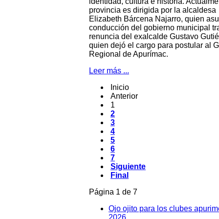
identidad, cultura e historia. Actualme
provincia es dirigida por la alcaldesa
Elizabeth Bárcena Najarro, quien asu
conducción del gobierno municipal tr
renuncia del exalcalde Gustavo Gutié
quien dejó el cargo para postular al 
Regional de Apurímac.
Leer más ...
Inicio
Anterior
1
2
3
4
5
6
7
Siguiente
Final
Página 1 de 7
Ojo ojito para los clubes apuri
2026