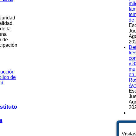
mil
fam
te
guridad
de 
alidad,
Esc
 de la
Jue
una
Ag
n de
202
cipación
Det
tre
co
y 3
mu
en 
Ros
Ay
Esc
Jue
Ag
tituto
202
a
Visita