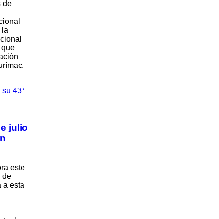
s de
cional
 la
cional
n que
ación
urímac.
e julio
ón
ra este
o de
a a esta