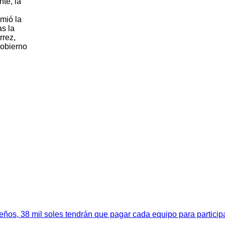
nte, la
mió la
as la
rrez,
Gobierno
meños, 38 mil soles tendrán que pagar cada equipo para partici