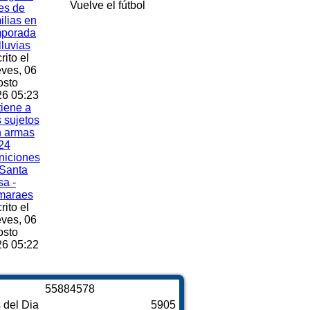
Vuelve el fútbol
es de
ilias en
mporada
lluvias
rito el
ves, 06
osto
6 05:23
iene a
s sujetos
n armas
24
niciones
Santa
a -
maraes
rito el
ves, 06
osto
6 05:22
5
5
8
8
4
5
7
8
s del Dia
5905