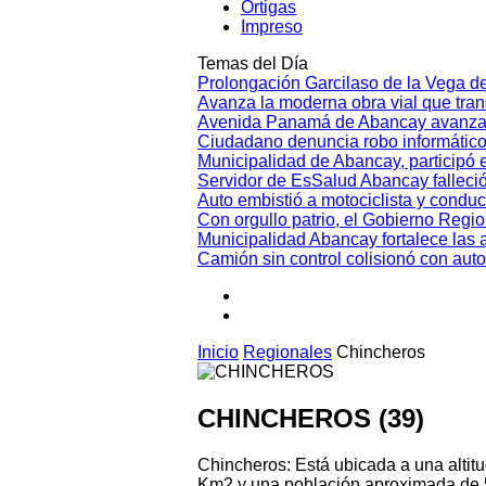
Ortigas
Impreso
Temas del Día
Prolongación Garcilaso de la Vega d
Avanza la moderna obra vial que tr
Avenida Panamá de Abancay avanza
Ciudadano denuncia robo informático
Municipalidad de Abancay, participó en
Servidor de EsSalud Abancay falleci
Auto embistió a motociclista y conduc
Con orgullo patrio, el Gobierno Regi
Municipalidad Abancay fortalece las 
Camión sin control colisionó con aut
Inicio
Regionales
Chincheros
CHINCHEROS (39)
Chincheros: Está ubicada a una altit
Km2 y una población aproximada de 