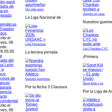
tor ganó
alla de
Ojo ojito para
ta en
Juegan en casa,
mpiada
La Liga Nacional de
Nuestros guerre
temáticas
Estados
idos
rito el
ves, 06
Liga Femenina
osto
Los Chankas CYC
6 05:30
La tercera jornada
te
¡Primera
gada del
pa León
 a
sco,
cesis de
Nuestra guerreras
ancay
Sport Killa´s se
Por la fecha 3 Clausura
parará
Por la Liga de 
sencia
acto
scendental
rito el
ves, 06