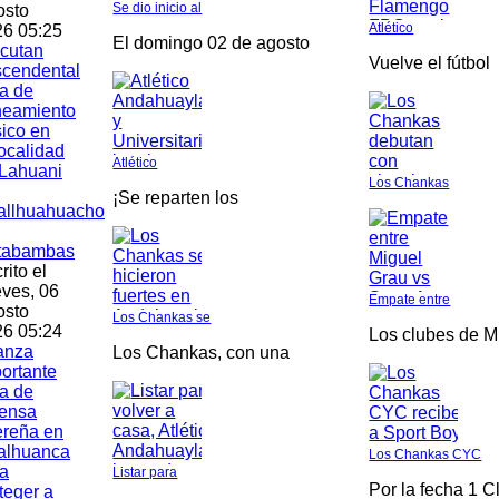
Se dio inicio al
osto
Atlético
6 05:25
El domingo 02 de agosto
cutan
Vuelve el fútbol
scendental
a de
neamiento
ico en
localidad
Atlético
Lahuani
Los Chankas
¡Se reparten los
allhuahuacho
tabambas
rito el
ves, 06
Empate entre
osto
Los Chankas se
6 05:24
Los clubes de M
anza
Los Chankas, con una
ortante
a de
fensa
ereña en
alhuanca
Los Chankas CYC
a
Listar para
Por la fecha 1 C
teger a