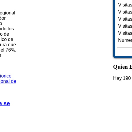
Visita
Visita
Regional
dor
Visita
b
Visita
ndo los
Visita
to de
ico de
Numero
tura que
del 76%,
n
Quien E
Hay 190 
a se