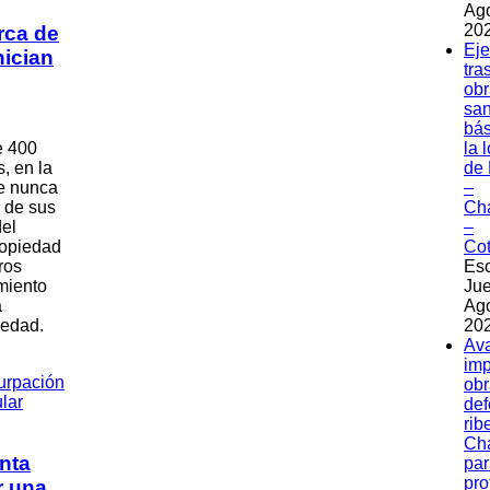
Ag
202
rca de
Eje
nician
tra
obr
sa
bás
e 400
la 
, en la
de 
e nunca
–
s de sus
Ch
del
–
ropiedad
Co
ros
Esc
miento
Jue
a
Ag
iedad.
202
Av
imp
obr
de
rib
Ch
nta
par
pro
r una