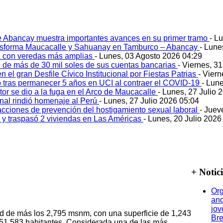
e Abancay muestra importantes avances en su primer tramo
- L
ansforma Maucacalle y Sahuanay en Tamburco – Abancay
- Lune
 con veredas más amplias
- Lunes, 03 Agosto 2026 04:29
 de más de 30 mil soles de sus cuentas bancarias
- Viernes, 3
 el gran Desfile Cívico Institucional por Fiestas Patrias
- Viern
ó tras permanecer 5 años en UCI al contraer el COVID-19
- Lun
tor se dio a la fuga en el Arco de Maucacalle
- Lunes, 27 Julio 
onal rindió homenaje al Perú
- Lunes, 27 Julio 2026 05:04
acciones de prevención del hostigamiento sexual laboral
- Juev
o y traspasó 2 viviendas en Las Américas
- Lunes, 20 Julio 2026
+ Notic
Org
and
jov
ud de más los 2,795 msnm, con una superficie de 1,243
Bre
51,583 habitantes. Considerada una de las más