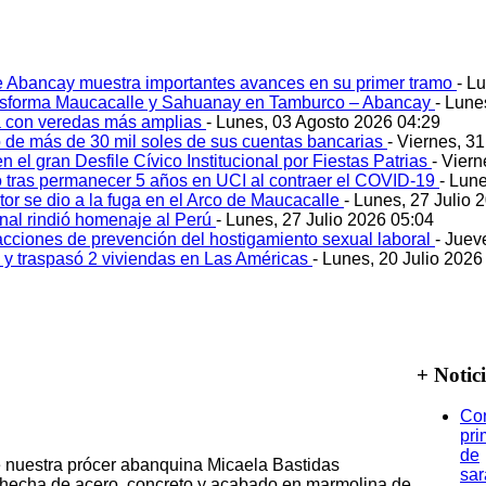
e Abancay muestra importantes avances en su primer tramo
- L
ansforma Maucacalle y Sahuanay en Tamburco – Abancay
- Lune
 con veredas más amplias
- Lunes, 03 Agosto 2026 04:29
 de más de 30 mil soles de sus cuentas bancarias
- Viernes, 3
 el gran Desfile Cívico Institucional por Fiestas Patrias
- Viern
ó tras permanecer 5 años en UCI al contraer el COVID-19
- Lun
tor se dio a la fuga en el Arco de Maucacalle
- Lunes, 27 Julio 
onal rindió homenaje al Perú
- Lunes, 27 Julio 2026 05:04
acciones de prevención del hostigamiento sexual laboral
- Juev
o y traspasó 2 viviendas en Las Américas
- Lunes, 20 Julio 2026
+ Notic
Co
pri
de
 nuestra prócer abanquina Micaela Bastidas
sa
hecha de acero, concreto y acabado en marmolina de