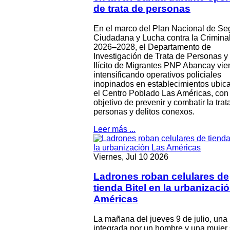
de trata de personas
En el marco del Plan Nacional de Se
Ciudadana y Lucha contra la Crimina
2026–2028, el Departamento de
Investigación de Trata de Personas y 
Ilícito de Migrantes PNP Abancay vie
intensificando operativos policiales
inopinados en establecimientos ubic
el Centro Poblado Las Américas, con 
objetivo de prevenir y combatir la trat
personas y delitos conexos.
Leer más ...
Viernes, Jul 10 2026
Ladrones roban celulares de
tienda Bitel en la urbanizaci
Américas
La mañana del jueves 9 de julio, una
integrada por un hombre y una mujer 