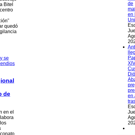
de
a Bitel
ma
centro
en 
Un
ción"
Esc
nar quedó
Jue
gilancia
Ag
202
An
lle
Pa
XIV
Cu
Dió
Ab
gional
pre
pre
o de
en 
tra
Esc
Jue
n en el
Ag
 labora
202
los
s
 conato