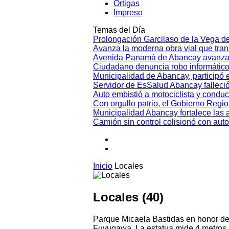
Ortigas
Impreso
Temas del Día
Prolongación Garcilaso de la Vega d
Avanza la moderna obra vial que tr
Avenida Panamá de Abancay avanza
Ciudadano denuncia robo informático
Municipalidad de Abancay, participó en
Servidor de EsSalud Abancay falleci
Auto embistió a motociclista y conduc
Con orgullo patrio, el Gobierno Regi
Municipalidad Abancay fortalece las 
Camión sin control colisionó con aut
Inicio
Locales
Locales (40)
Parque Micaela Bastidas en honor de
Fuyuqawa. La estatua mide 4 metros 