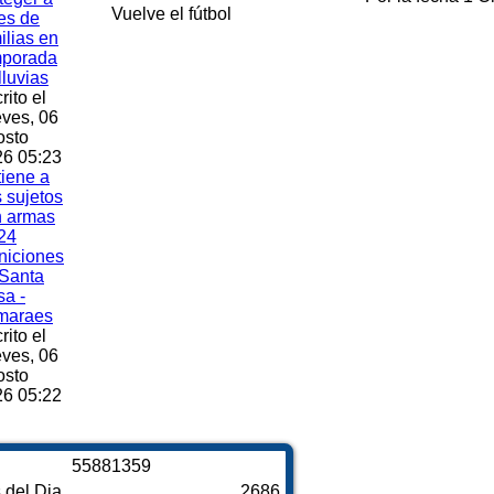
Vuelve el fútbol
es de
ilias en
mporada
lluvias
rito el
ves, 06
osto
6 05:23
iene a
s sujetos
n armas
24
niciones
Santa
a -
maraes
rito el
ves, 06
osto
6 05:22
5
5
8
8
1
3
5
9
s del Dia
2686