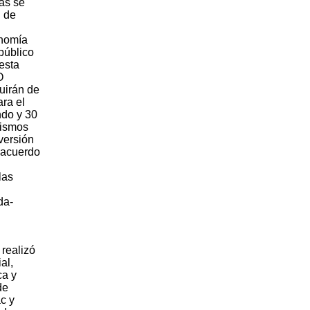
das se
n de
onomía
público
esta
O
uirán de
ra el
ndo y 30
mismos
versión
 acuerdo
las
da-
 realizó
al,
ca y
de
c y