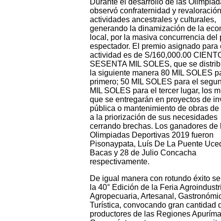
Durante el desarrollo de las Olimpia
observó confraternidad y revaloració
actividades ancestrales y culturales,
generando la dinamización de la ec
local, por la masiva concurrencia del 
espectador. El premio asignado para 
actividad es de S/160,000.00 CIENT
SESENTA MIL SOLES, que se distrib
la siguiente manera 80 MIL SOLES pa
primero; 50 MIL SOLES para el segu
MIL SOLES para el tercer lugar, los 
que se entregarán en proyectos de in
pública o mantenimiento de obras de
a la priorización de sus necesidades
cerrando brechas. Los ganadores de 
Olimpiadas Deportivas 2019 fueron
Pisonaypata, Luís De La Puente Uce
Bacas y 28 de Julio Concacha
respectivamente.
De igual manera con rotundo éxito se
la 40° Edición de la Feria Agroindustri
Agropecuaria, Artesanal, Gastronómi
Turística, convocando gran cantidad 
productores de las Regiones Apuríma