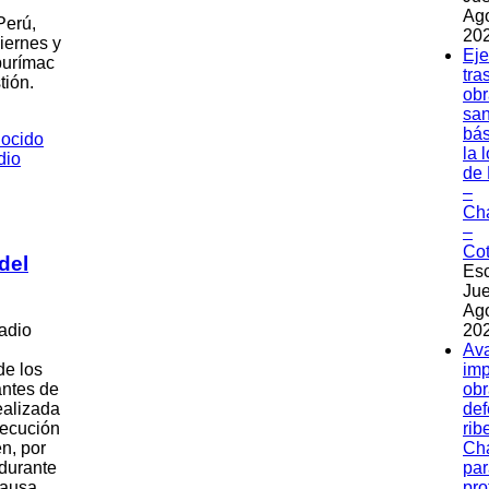
Ag
Perú,
202
viernes y
Eje
purímac
tra
tión.
obr
sa
bás
la 
de 
–
Ch
–
Co
del
Esc
Jue
Ag
adio
202
Av
de los
imp
ntes de
obr
realizada
de
jecución
rib
n, por
Ch
 durante
par
causa
pro