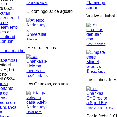
Se dio inicio al
osto
Atlético
6 05:25
El domingo 02 de agosto
cutan
Vuelve el fútbol
scendental
a de
neamiento
ico en
localidad
Atlético
Lahuani
Los Chankas
¡Se reparten los
allhuahuacho
tabambas
rito el
ves, 06
Empate entre
osto
Los Chankas se
6 05:24
Los clubes de M
anza
Los Chankas, con una
ortante
a de
fensa
ereña en
alhuanca
Los Chankas CYC
a
Listar para
Por la fecha 1 C
teger a