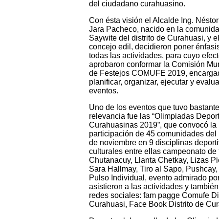
del ciudadano curahuasino.
Con ésta visión el Alcalde Ing. Nésto
Jara Pacheco, nacido en la comunid
Saywite del distrito de Curahuasi, y e
concejo edil, decidieron poner énfasi
todas las actividades, para cuyo efec
aprobaron conformar la Comisión Mun
de Festejos COMUFE 2019, encarga
planificar, organizar, ejecutar y evalua
eventos.
Uno de los eventos que tuvo bastant
relevancia fue las “Olimpiadas Depor
Curahuasinas 2019”, que convocó la
participación de 45 comunidades del 
de noviembre en 9 disciplinas deport
culturales entre ellas campeonato de f
Chutanacuy, Llanta Chetkay, Lizas Pi
Sara Hallmay, Tiro al Sapo, Pushcay,
Pulso Individual, evento admirado po
asistieron a las actividades y también
redes sociales: fam pagge Comufe Dis
Curahuasi, Face Book Distrito de Cur