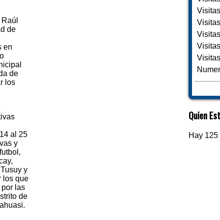
Visita
r Raúl
Visita
ad de
Visita
l
Visita
s en
to
Visita
icipal
Numero
da de
r los
e
Quien Est
tivas
14 al 25
Hay 125 
ivas y
utbol,
cay,
 Tusuy y
r los que
 por las
trito de
ahuasi.