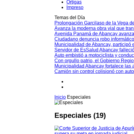
Ortigas
Impreso
Temas del Día
Prolongación Garcilaso de la Vega d
Avanza la moderna obra vial que tr
Avenida Panamá de Abancay avanza
Ciudadano denuncia robo informático
Municipalidad de Abancay, participó en
Servidor de EsSalud Abancay falleci
Auto embistió a motociclista y conduc
Con orgullo patrio, el Gobierno Regi
Municipalidad Abancay fortalece las 
Camión sin control colisionó con aut
Inicio
Especiales
Especiales (19)