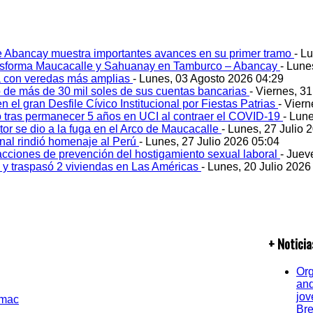
e Abancay muestra importantes avances en su primer tramo
- L
ansforma Maucacalle y Sahuanay en Tamburco – Abancay
- Lune
 con veredas más amplias
- Lunes, 03 Agosto 2026 04:29
 de más de 30 mil soles de sus cuentas bancarias
- Viernes, 3
 el gran Desfile Cívico Institucional por Fiestas Patrias
- Viern
ó tras permanecer 5 años en UCI al contraer el COVID-19
- Lun
tor se dio a la fuga en el Arco de Maucacalle
- Lunes, 27 Julio 
onal rindió homenaje al Perú
- Lunes, 27 Julio 2026 05:04
acciones de prevención del hostigamiento sexual laboral
- Juev
o y traspasó 2 viviendas en Las Américas
- Lunes, 20 Julio 2026
+ Noticia
Org
and
jov
Bre