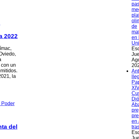
pas
med
pla
oli
e
de
ma
ia 2022
en 
Un
rímac,
Esc
Oviedo,
Jue
a
Ag
, con un
202
mitidos.
An
2021, la
lle
Pa
XIV
Cu
Dió
Ab
pre
pre
en 
nta del
tra
Esc
Jue