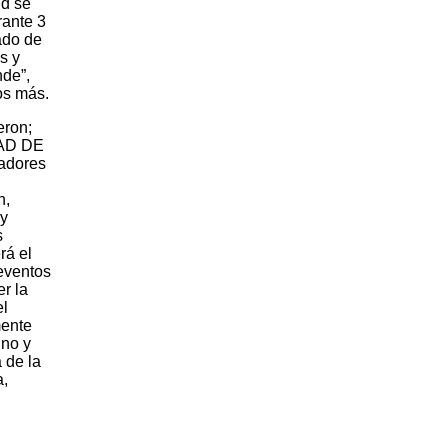
ud se
rante 3
ado de
s y
nde”,
os más.
eron;
DAD DE
adores
n,
 y
s
rá el
eventos
er la
el
mente
ino y
a de la
a,