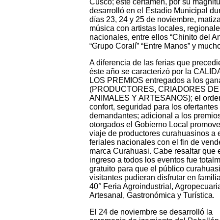
Cusco; éste certamen, por su magnit
desarrolló en el Estadio Municipal du
días 23, 24 y 25 de noviembre, matiz
música con artistas locales, regionale
nacionales, entre ellos “Chinito del A
“Grupo Coralí” “Entre Manos” y much
A diferencia de las ferias que precedi
éste año se caracterizó por la CALI
LOS PREMIOS entregados a los gan
(PRODUCTORES, CRIADORES DE
ANIMALES Y ARTESANOS); el orde
confort, seguridad para los ofertantes
demandantes; adicional a los premio
otorgados el Gobierno Local promove
viaje de productores curahuasinos a 
feriales nacionales con el fin de vend
marca Curahuasi. Cabe resaltar que 
ingreso a todos los eventos fue total
gratuito para que el público curahuas
visitantes pudieran disfrutar en famili
40° Feria Agroindustrial, Agropecuari
Artesanal, Gastronómica y Turística.
El 24 de noviembre se desarrolló la