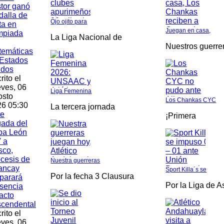
tor ganó
alla de
Ojo ojito para
ta en
Juegan en casa,
mpiada
La Liga Nacional de
Nuestros guerre
temáticas
Estados
idos
rito el
ves, 06
Liga Femenina
osto
Los Chankas CYC
6 05:30
La tercera jornada
te
¡Primera
gada del
pa León
 a
sco,
cesis de
Nuestra guerreras
ancay
Sport Killa´s se
Por la fecha 3 Clausura
parará
Por la Liga de 
sencia
acto
scendental
rito el
ves, 06