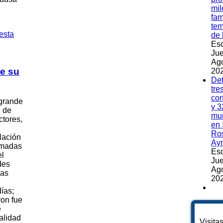
mil
fam
te
de 
Esc
Jue
Ag
de su
202
Det
tre
co
 grande
y 3
n de
mu
tores,
en 
Ros
lación
Ay
amadas
Esc
el
Jue
des
Ag
nas
202
ías;
ron fue
e
alidad
Visita