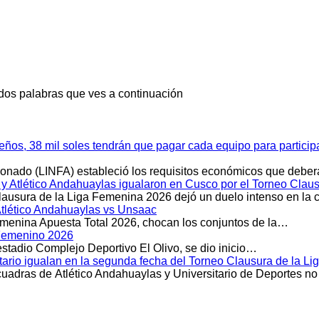
 dos palabras que ves a continuación
meños, 38 mil soles tendrán que pagar cada equipo para partici
cionado (LINFA) estableció los requisitos económicos que debe
Atlético Andahuaylas igualaron en Cusco por el Torneo Clau
Clausura de la Liga Femenina 2026 dejó un duelo intenso en la
Atlético Andahuaylas vs Unsaac
emenina Apuesta Total 2026, chocan los conjuntos de la…
l Femenino 2026
stadio Complejo Deportivo El Olivo, se dio inicio…
itario igualan en la segunda fecha del Torneo Clausura de la 
scuadras de Atlético Andahuaylas y Universitario de Deportes n