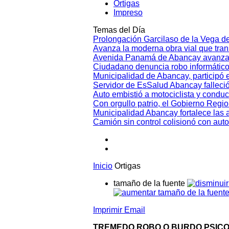
Ortigas
Impreso
Temas del Día
Prolongación Garcilaso de la Vega d
Avanza la moderna obra vial que tr
Avenida Panamá de Abancay avanza
Ciudadano denuncia robo informático
Municipalidad de Abancay, participó en
Servidor de EsSalud Abancay falleci
Auto embistió a motociclista y conduc
Con orgullo patrio, el Gobierno Regi
Municipalidad Abancay fortalece las 
Camión sin control colisionó con aut
Inicio
Ortigas
tamaño de la fuente
Imprimir
Email
TREMEDO ROBO O BURDO PSIC