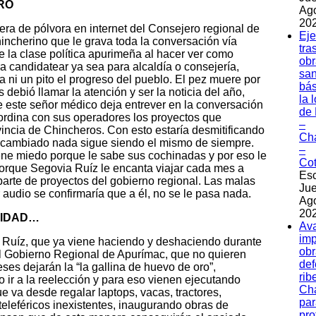
RO
Ag
202
era de pólvora en internet del Consejero regional de
Eje
ncherino que le grava toda la conversación vía
tra
e la clase política apurimeña al hacer ver como
obr
 candidatear ya sea para alcaldía o consejería,
sa
a ni un pito el progreso del pueblo. El pez muere por
bás
debió llamar la atención y ser la noticia del año,
la 
e este señor médico deja entrever en la conversación
de 
oordina con sus operadores los proyectos que
–
vincia de Chincheros. Con esto estaría desmitificando
Ch
 cambiado nada sigue siendo el mismo de siempre.
–
tiene miedo porque le sabe sus cochinadas y por eso le
Co
orque Segovia Ruíz le encanta viajar cada mes a
Esc
rte de proyectos del gobierno regional. Las malas
Jue
audio se confirmaría que a él, no se le pasa nada.
Ag
202
NIDAD…
Av
imp
 Ruíz, que ya viene haciendo y deshaciendo durante
obr
el Gobierno Regional de Apurímac, que no quieren
de
es dejarán la “la gallina de huevo de oro”,
rib
o ir a la reelección y para eso vienen ejecutando
Ch
 va desde regalar laptops, vacas, tractores,
par
eleféricos inexistentes, inaugurando obras de
pro