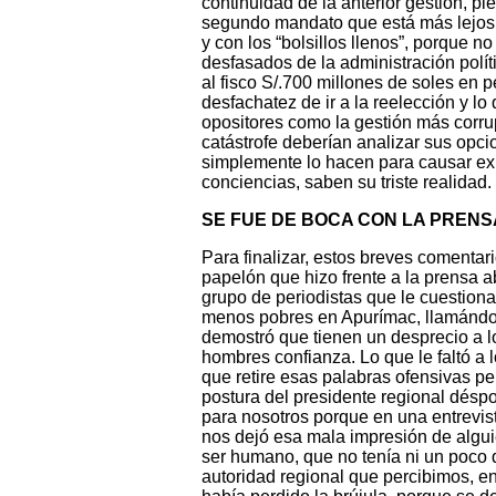
continuidad de la anterior gestión, 
segundo mandato que está más lejos q
y con los “bolsillos llenos”, porque n
desfasados de la administración polít
al fisco S/.700 millones de soles en p
desfachatez de ir a la reelección y lo
opositores como la gestión más corrup
catástrofe deberían analizar sus opc
simplemente lo hacen para causar exp
conciencias, saben su triste realidad.
SE FUE DE BOCA CON LA PRENS
Para finalizar, estos breves comentario
papelón que hizo frente a la prensa a
grupo de periodistas que le cuestiona
menos pobres en Apurímac, llamándol
demostró que tienen un desprecio a 
hombres confianza. Lo que le faltó a l
que retire esas palabras ofensivas pe
postura del presidente regional dés
para nosotros porque en una entrevis
nos dejó esa mala impresión de algui
ser humano, que no tenía ni un poco
autoridad regional que percibimos, e