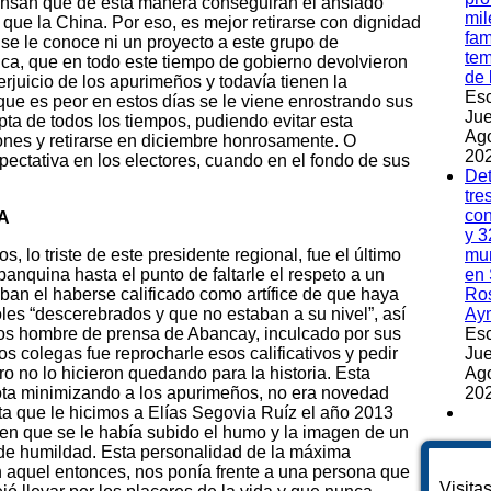
piensan que de esta manera conseguirán el ansiado
mil
ue la China. Por eso, es mejor retirarse con dignidad
fam
o se le conoce ni un proyecto a este grupo de
te
ica, que en todo este tiempo de gobierno devolvieron
de 
erjuicio de los apurimeños y todavía tienen la
Esc
 que es peor en estos días se le viene enrostrando sus
Jue
ta de todos los tiempos, pudiendo evitar esta
Ag
iones y retirarse en diciembre honrosamente. O
202
ectativa en los electores, cuando en el fondo de sus
Det
tre
co
A
y 3
s, lo triste de este presidente regional, fue el último
mu
banquina hasta el punto de faltarle el respeto a un
en 
ban el haberse calificado como artífice de que haya
Ros
es “descerebrados y que no estaban a su nivel”, así
Ay
los hombre de prensa de Abancay, inculcado por sus
Esc
os colegas fue reprocharle esos calificativos y pedir
Jue
ro no lo hicieron quedando para la historia. Esta
Ag
pota minimizando a los apurimeños, no era novedad
202
ta que le hicimos a Elías Segovia Ruíz el año 2013
en que se le había subido el humo y la imagen de un
 de humildad. Esta personalidad de la máxima
n aquel entonces, nos ponía frente a una persona que
Visita