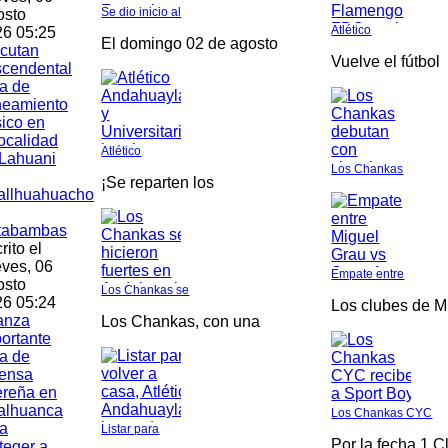
Se dio inicio al
osto
Atlético
6 05:25
El domingo 02 de agosto
cutan
Vuelve el fútbol
scendental
a de
neamiento
ico en
localidad
Atlético
Lahuani
Los Chankas
¡Se reparten los
allhuahuacho
tabambas
rito el
ves, 06
Empate entre
osto
Los Chankas se
6 05:24
Los clubes de M
anza
Los Chankas, con una
ortante
a de
fensa
ereña en
alhuanca
Los Chankas CYC
a
Listar para
Por la fecha 1 C
teger a