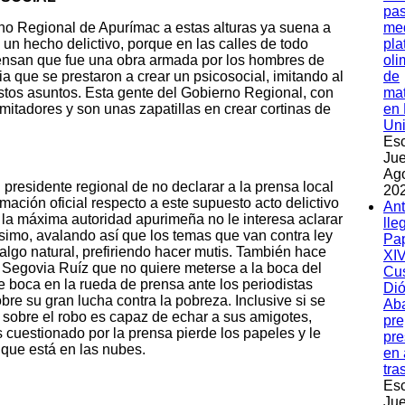
pas
rno Regional de Apurímac a estas alturas ya suena a
med
 un hecho delictivo, porque en las calles de todo
pla
ensan que fue una obra armada por los hombres de
oli
a que se prestaron a crear un psicosocial, imitando al
de
estos asuntos. Esta gente del Gobierno Regional, con
ma
itadores y son unas zapatillas en crear cortinas de
en 
Un
Esc
Jue
Ag
 presidente regional de no declarar a la prensa local
202
rmación oficial respecto a este supuesto acto delictivo
An
 la máxima autoridad apurimeña no le interesa aclarar
lle
simo, avalando así que los temas que van contra ley
Pa
y algo natural, prefiriendo hacer mutis. También hace
XIV
e Segovia Ruíz que no quiere meterse a la boca del
Cu
de boca en la rueda de prensa ante los periodistas
Dió
re su gran lucha contra la pobreza. Inclusive si se
Ab
 sobre el robo es capaz de echar a sus amigotes,
pre
cuestionado por la prensa pierde los papeles y le
pre
 que está en las nubes.
en 
tra
Esc
Jue