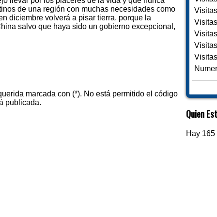
jó llevar por los placeres de la vida y que nunca
estinos de una región con muchas necesidades como
Visita
n diciembre volverá a pisar tierra, porque la
Visita
 China salvo que haya sido un gobierno excepcional,
Visita
Visita
Visita
Numero
querida marcada con (*). No está permitido el código
á publicada.
Quien Est
Hay 165 