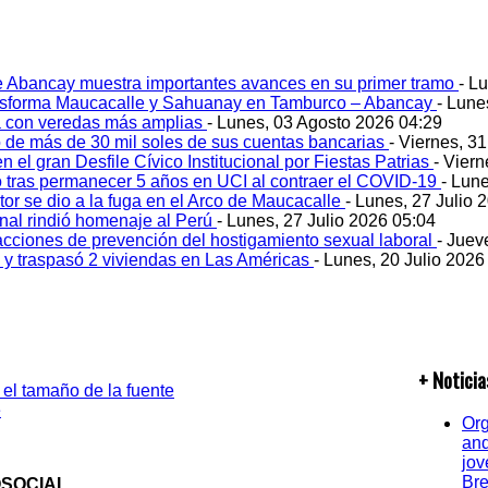
e Abancay muestra importantes avances en su primer tramo
- L
ansforma Maucacalle y Sahuanay en Tamburco – Abancay
- Lune
 con veredas más amplias
- Lunes, 03 Agosto 2026 04:29
 de más de 30 mil soles de sus cuentas bancarias
- Viernes, 3
 el gran Desfile Cívico Institucional por Fiestas Patrias
- Viern
ó tras permanecer 5 años en UCI al contraer el COVID-19
- Lun
tor se dio a la fuga en el Arco de Maucacalle
- Lunes, 27 Julio 
onal rindió homenaje al Perú
- Lunes, 27 Julio 2026 05:04
acciones de prevención del hostigamiento sexual laboral
- Juev
o y traspasó 2 viviendas en Las Américas
- Lunes, 20 Julio 2026
+ Noticia
Org
and
jov
Bre
OSOCIAL