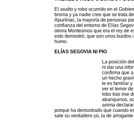
El asalto y robo ocurrido en el Gobie
broma y ya nadie cree que se trata de
Apurímac, la mayoría de personas pi
confianza del entorno de Elías Segovi
otrora Montesinos que era el rey de 
esto demostró, que son unos burdos im
humo.
ELÍAS SEGOVIA NI PIO
La posición del
ni dar una info
confirma que a
un hecho graví
le es familiar 
ver el temor d
lobo tras irse 
abanquinos, sob
anima declarar
porque ha demostrado que cuando es 
sale su verdadero yo, la de arrogante