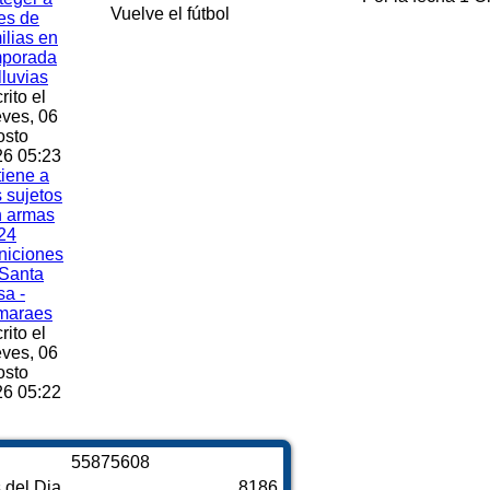
Vuelve el fútbol
es de
ilias en
mporada
lluvias
rito el
ves, 06
osto
6 05:23
iene a
s sujetos
n armas
24
niciones
Santa
a -
maraes
rito el
ves, 06
osto
6 05:22
5
5
8
7
5
6
0
8
s del Dia
8186