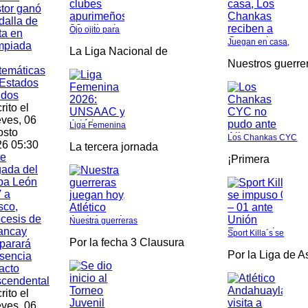
tor ganó
alla de
Ojo ojito para
ta en
Juegan en casa,
mpiada
La Liga Nacional de
Nuestros guerre
temáticas
Estados
idos
rito el
ves, 06
Liga Femenina
osto
Los Chankas CYC
6 05:30
La tercera jornada
te
¡Primera
gada del
pa León
 a
sco,
cesis de
Nuestra guerreras
ancay
Sport Killa´s se
Por la fecha 3 Clausura
parará
Por la Liga de 
sencia
acto
scendental
rito el
ves, 06