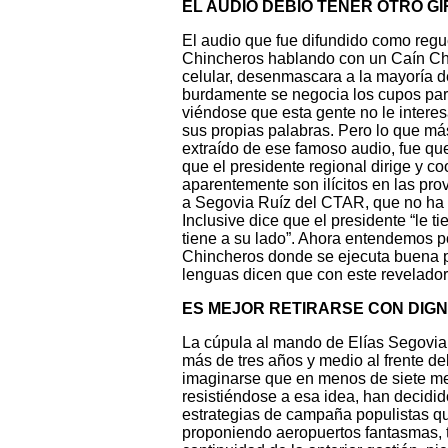
EL AUDIO DEBIO TENER OTRO GI
El audio que fue difundido como regu
Chincheros hablando con un Caín Chi
celular, desenmascara a la mayoría d
burdamente se negocia los cupos para
viéndose que esta gente no le interes
sus propias palabras. Pero lo que más 
extraído de ese famoso audio, fue qu
que el presidente regional dirige y c
aparentemente son ilícitos en las pro
a Segovia Ruíz del CTAR, que no ha
Inclusive dice que el presidente “le 
tiene a su lado”. Ahora entendemos p
Chincheros donde se ejecuta buena pa
lenguas dicen que con este revelador 
ES MEJOR RETIRARSE CON DIG
La cúpula al mando de Elías Segovia
más de tres años y medio al frente d
imaginarse que en menos de siete mes
resistiéndose a esa idea, han decidid
estrategias de campaña populistas que
proponiendo aeropuertos fantasmas, t