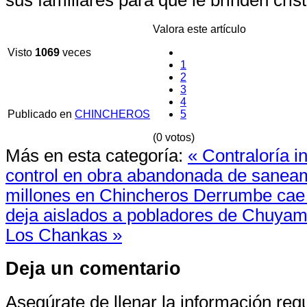
Valora este artículo
Visto
1069
veces
1
2
3
4
Publicado en
CHINCHEROS
5
(0 votos)
Más en esta categoría:
« Contraloría i
control en obra abandonada de saneam
millones en Chincheros
Derrumbe cae 
deja aislados a pobladores de Chuyam
Los Chankas »
Deja un comentario
Asegúrate de llenar la información re