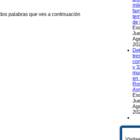
mil
fam
 dos palabras que ves a continuación
te
de 
Esc
Jue
Ag
202
Det
tre
co
y 3
mu
en 
Ros
Ay
Esc
Jue
Ag
202
Visita