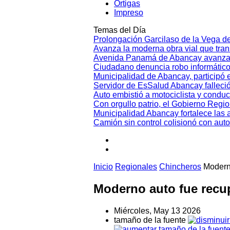
Ortigas
Impreso
Temas del Día
Prolongación Garcilaso de la Vega d
Avanza la moderna obra vial que tr
Avenida Panamá de Abancay avanza
Ciudadano denuncia robo informático
Municipalidad de Abancay, participó en
Servidor de EsSalud Abancay falleci
Auto embistió a motociclista y conduc
Con orgullo patrio, el Gobierno Regi
Municipalidad Abancay fortalece las 
Camión sin control colisionó con aut
Inicio
Regionales
Chincheros
Modern
Moderno auto fue recu
Miércoles, May 13 2026
tamaño de la fuente