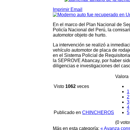
Imprimir
Email
En el marco del Plan Nacional de Seg
Policía Nacional del Perú, la comisar
automotor objeto de hurto.
La intervención se realizó a inmediac
vehículo automotor de placa de roda
en el Sistema Policial de Requisitori
la SEPROVE Abancay, por haber sido o
diligencias e investigaciones del caso
Valora 
Visto
1062
veces
1
2
3
4
Publicado en
CHINCHEROS
5
(0 voto
Más en esta categoría:
« Avanza cons