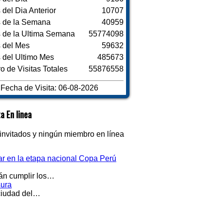
s del Dia Anterior
10707
s de la Semana
40959
s de la Ultima Semana
55774098
s del Mes
59632
s del Ultimo Mes
485673
 de Visitas Totales
55876558
Fecha de Visita: 06-08-2026
a En linea
invitados y ningún miembro en línea
par en la etapa nacional Copa Perú
rán cumplir los…
sura
 ciudad del…