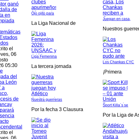
tor ganó
alla de
Ojo ojito para
ta en
Juegan en casa,
mpiada
La Liga Nacional de
Nuestros guerre
temáticas
Estados
idos
rito el
ves, 06
Liga Femenina
osto
Los Chankas CYC
6 05:30
La tercera jornada
te
¡Primera
gada del
pa León
 a
sco,
cesis de
Nuestra guerreras
ancay
Sport Killa´s se
Por la fecha 3 Clausura
parará
Por la Liga de 
sencia
acto
scendental
rito el
ves, 06