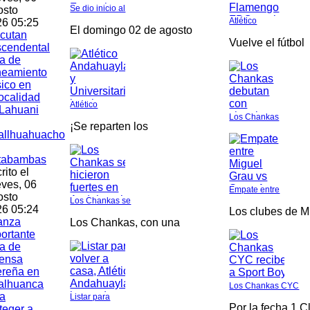
Se dio inicio al
osto
Atlético
6 05:25
El domingo 02 de agosto
cutan
Vuelve el fútbol
scendental
a de
neamiento
ico en
localidad
Atlético
Lahuani
Los Chankas
¡Se reparten los
allhuahuacho
tabambas
rito el
ves, 06
Empate entre
osto
Los Chankas se
6 05:24
Los clubes de M
anza
Los Chankas, con una
ortante
a de
fensa
ereña en
alhuanca
Los Chankas CYC
a
Listar para
Por la fecha 1 C
teger a