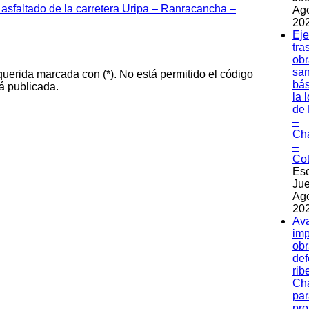
 asfaltado de la carretera Uripa – Ranracancha –
Ag
202
Eje
tra
obr
sa
querida marcada con (*). No está permitido el código
bás
á publicada.
la 
de 
–
Ch
–
Co
Esc
Jue
Ag
202
Av
imp
obr
de
rib
Ch
par
pro