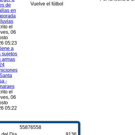
Vuelve el fútbol
es de
ilias en
mporada
lluvias
rito el
ves, 06
osto
6 05:23
iene a
s sujetos
n armas
24
niciones
Santa
a -
maraes
rito el
ves, 06
osto
6 05:22
5
5
8
7
6
5
5
8
s del Dia
9136