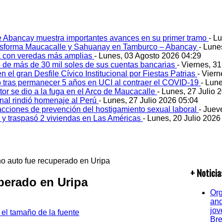
e Abancay muestra importantes avances en su primer tramo
- L
ansforma Maucacalle y Sahuanay en Tamburco – Abancay
- Lune
 con veredas más amplias
- Lunes, 03 Agosto 2026 04:29
 de más de 30 mil soles de sus cuentas bancarias
- Viernes, 3
 el gran Desfile Cívico Institucional por Fiestas Patrias
- Viern
ó tras permanecer 5 años en UCI al contraer el COVID-19
- Lun
tor se dio a la fuga en el Arco de Maucacalle
- Lunes, 27 Julio 
onal rindió homenaje al Perú
- Lunes, 27 Julio 2026 05:04
acciones de prevención del hostigamiento sexual laboral
- Juev
o y traspasó 2 viviendas en Las Américas
- Lunes, 20 Julio 2026
o auto fue recuperado en Uripa
+ Noticia
perado en Uripa
Org
and
jov
Bre