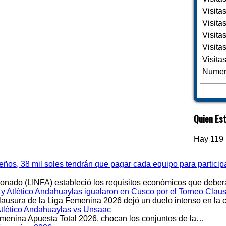
Visita
Visita
Visita
Visita
Visita
Numero
Quien Est
Hay 119 
meños, 38 mil soles tendrán que pagar cada equipo para partici
cionado (LINFA) estableció los requisitos económicos que debe
Atlético Andahuaylas igualaron en Cusco por el Torneo Clau
Clausura de la Liga Femenina 2026 dejó un duelo intenso en la
Atlético Andahuaylas vs Unsaac
emenina Apuesta Total 2026, chocan los conjuntos de la…