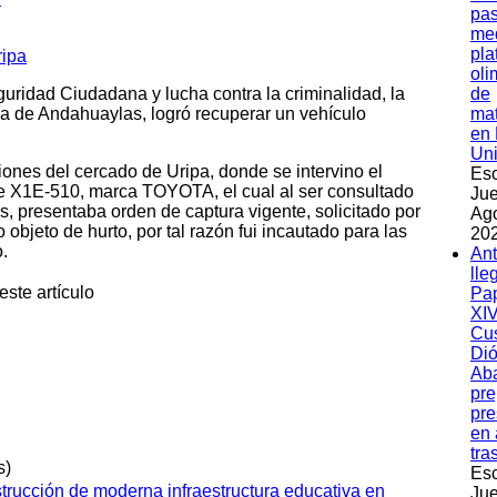
pas
med
pla
oli
uridad Ciudadana y lucha contra la criminalidad, la
de
ía de Andahuaylas, logró recuperar un vehículo
ma
en 
Un
iones del cercado de Uripa, donde se intervino el
Esc
je X1E-510, marca TOYOTA, el cual al ser consultado
Jue
as, presentaba orden de captura vigente, solicitado por
Ag
bjeto de hurto, por tal razón fui incautado para las
202
.
An
lle
este artículo
Pa
XIV
Cu
Dió
Ab
pre
pre
en 
tra
s)
Esc
trucción de moderna infraestructura educativa en
Jue