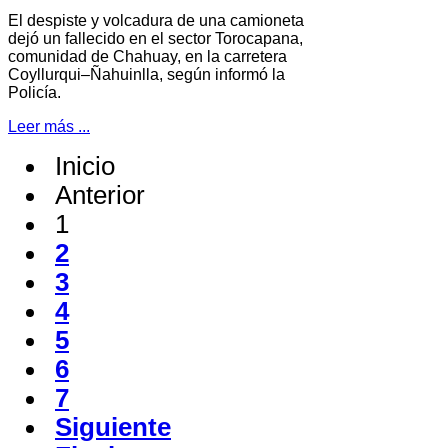
El despiste y volcadura de una camioneta
dejó un fallecido en el sector Torocapana,
comunidad de Chahuay, en la carretera
Coyllurqui–Ñahuinlla, según informó la
Policía.
Leer más ...
Inicio
Anterior
1
2
3
4
5
6
7
Siguiente