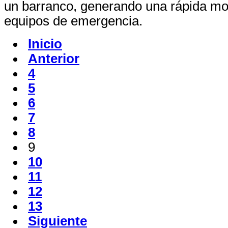
un barranco, generando una rápida mov
equipos de emergencia.
Inicio
Anterior
4
5
6
7
8
9
10
11
12
13
Siguiente