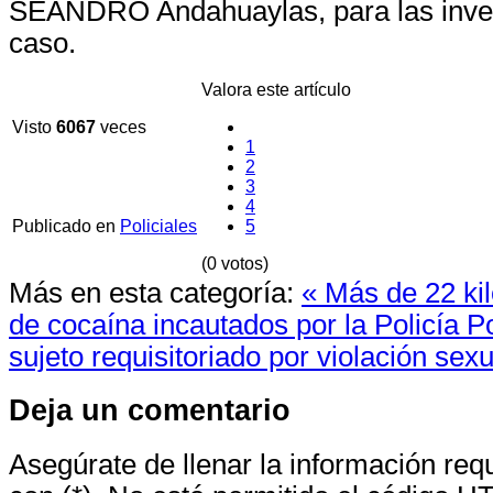
SEANDRO Andahuaylas, para las inves
caso.
Valora este artículo
Visto
6067
veces
1
2
3
4
Publicado en
Policiales
5
(0 votos)
Más en esta categoría:
« Más de 22 kil
de cocaína incautados por la Policía
Po
sujeto requisitoriado por violación sexu
Deja un comentario
Asegúrate de llenar la información re