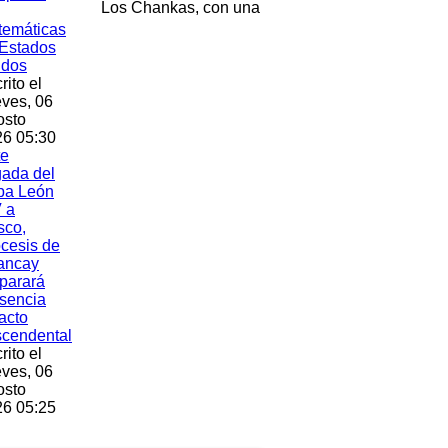
Los Chankas, con una
temáticas
Estados
idos
rito el
ves, 06
osto
6 05:30
te
gada del
pa León
 a
sco,
cesis de
ancay
parará
sencia
acto
scendental
rito el
ves, 06
osto
6 05:25