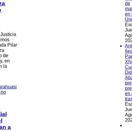
za
de
ma
o
en 
Un
Esc
Jue
Justicia
Ag
Olmos
202
ada Pilar
An
za
lle
o de
Pa
y, en
XIV
n la
Cu
Dió
Ab
pre
pre
en 
tra
Esc
Jue
ial
Ag
l
202
an a