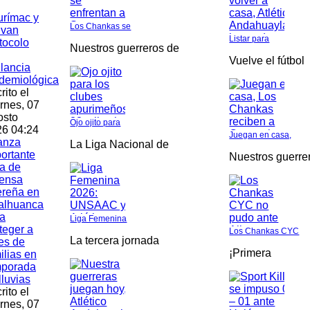
rímac y
Los Chankas se
ivan
Listar para
tocolo
Nuestros guerreros de
Vuelve el fútbol
ilancia
demiológica
rito el
rnes, 07
osto
Ojo ojito para
6 04:24
Juegan en casa,
anza
La Liga Nacional de
ortante
Nuestros guerre
a de
fensa
ereña en
alhuanca
a
Liga Femenina
teger a
Los Chankas CYC
La tercera jornada
es de
¡Primera
ilias en
mporada
lluvias
rito el
rnes, 07