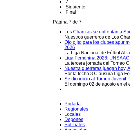
7
Siguiente
Final
Página 7 de 7
Los Chankas se enfrentan a Spo
Nuestros guerreros de Los Chan
Ojo ojito para los clubes apuri
2026
La Liga Nacional de Fútbol Afi
Liga Femenina 2026: UNSAAC y 
La tercera jornada del Torneo 
Nuestra guerreras juegan hoy, 
Por la fecha 3 Clausura Liga F
Se dio inicio al Torneo Juveni
El domingo 02 de agosto en el e
Portada
Regionales
Locales
Deportes
Policiales
Especiales