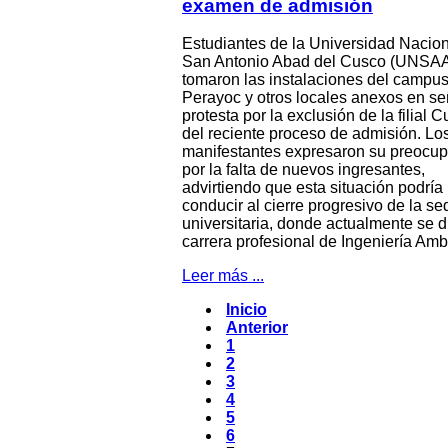
examen de admisión
Estudiantes de la Universidad Nacio
San Antonio Abad del Cusco (UNSA
tomaron las instalaciones del campu
Perayoc y otros locales anexos en se
protesta por la exclusión de la filial 
del reciente proceso de admisión. Lo
manifestantes expresaron su preocu
por la falta de nuevos ingresantes,
advirtiendo que esta situación podría
conducir al cierre progresivo de la se
universitaria, donde actualmente se di
carrera profesional de Ingeniería Amb
Leer más ...
Inicio
Anterior
1
2
3
4
5
6