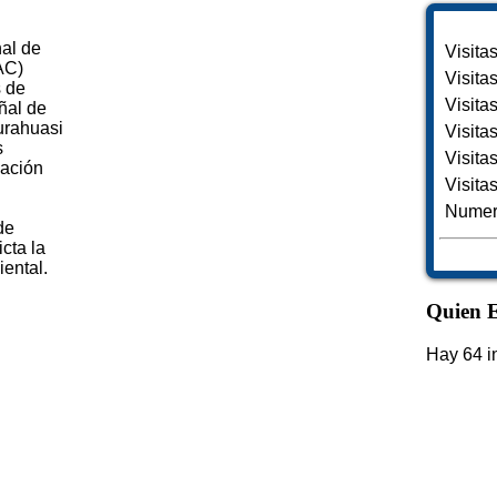
nal de
Visita
AC)
Visita
s de
Visita
ñal de
Curahuasi
Visita
s
Visita
pación
Visita
Numero
de
cta la
iental.
Quien E
Hay 64 i