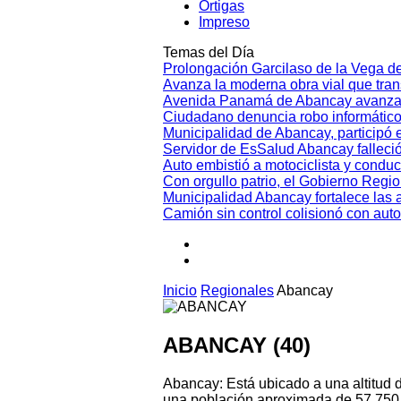
Ortigas
Impreso
Temas del Día
Prolongación Garcilaso de la Vega d
Avanza la moderna obra vial que tr
Avenida Panamá de Abancay avanza
Ciudadano denuncia robo informático
Municipalidad de Abancay, participó en
Servidor de EsSalud Abancay falleci
Auto embistió a motociclista y conduc
Con orgullo patrio, el Gobierno Regi
Municipalidad Abancay fortalece las 
Camión sin control colisionó con aut
Inicio
Regionales
Abancay
ABANCAY (40)
Abancay: Está ubicado a una altitud
una población aproximada de 57,750 