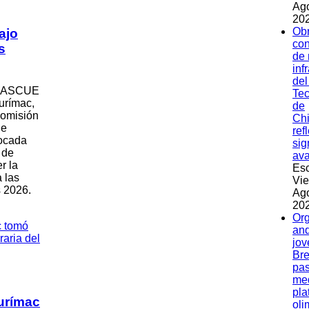
Ag
202
Ob
ajo
con
s
de
inf
del
el ASCUE
Tec
urímac,
de
Comisión
Ch
de
ref
vocada
sig
 de
av
r la
Esc
a las
Vie
 2026.
Ag
202
Org
and
jov
Bre
pas
med
pla
purímac
oli