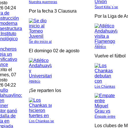
Nuestra guerreras
osto
Sport Killa´s se
6 04:24
Por la fecha 3 Clausura
ra de
Por la Liga de 
strucción
 moderna
raestructura
 Instituto
nológico
Se dio inicio al
Atlético
incheros
El domingo 02 de agosto
leja un
Vuelve el fútbol
nificativo
ance
rito el
rnes, 07
osto
Atlético
6 04:22
Los Chankas
ullo
¡Se reparten los
ahuaylino:
en
iner
tor ganó
alla de
Empate entre
ta en
Los Chankas se
Los clubes de M
mpiada