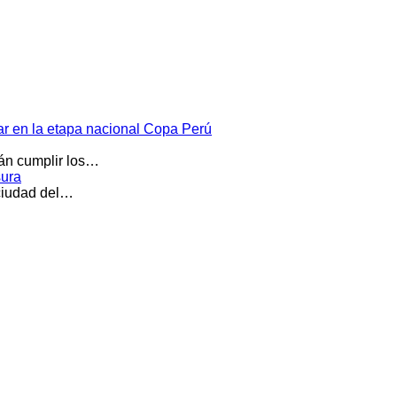
par en la etapa nacional Copa Perú
rán cumplir los…
sura
 ciudad del…