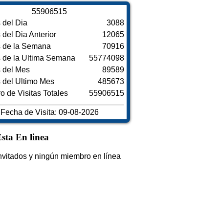
5
5
9
0
6
5
1
5
s del Dia
3088
s del Dia Anterior
12065
s de la Semana
70916
s de la Ultima Semana
55774098
s del Mes
89589
s del Ultimo Mes
485673
 de Visitas Totales
55906515
Fecha de Visita: 09-08-2026
sta En linea
nvitados y ningún miembro en línea