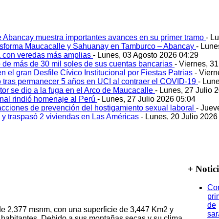
e Abancay muestra importantes avances en su primer tramo
- L
ansforma Maucacalle y Sahuanay en Tamburco – Abancay
- Lune
 con veredas más amplias
- Lunes, 03 Agosto 2026 04:29
 de más de 30 mil soles de sus cuentas bancarias
- Viernes, 3
 el gran Desfile Cívico Institucional por Fiestas Patrias
- Viern
ó tras permanecer 5 años en UCI al contraer el COVID-19
- Lun
tor se dio a la fuga en el Arco de Maucacalle
- Lunes, 27 Julio 
onal rindió homenaje al Perú
- Lunes, 27 Julio 2026 05:04
acciones de prevención del hostigamiento sexual laboral
- Juev
o y traspasó 2 viviendas en Las Américas
- Lunes, 20 Julio 2026
+ Notic
Co
pri
de
 de 2,377 msnm, con una superficie de 3,447 Km2 y
sa
habitantes. Debido a sus montañas secas y su clima