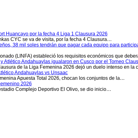
rt Huancayo por la fecha 4 Liga 1 Clausura 2026
kas CYC se va de visita, por la fecha 4 Clausura…
meños, 38 mil soles tendrán que pagar cada equipo para partici
cionado (LINFA) estableció los requisitos económicos que debe
Atlético Andahuaylas igualaron en Cusco por el Torneo Clau
Clausura de la Liga Femenina 2026 dejó un duelo intenso en la
Atlético Andahuaylas vs Unsaac
emenina Apuesta Total 2026, chocan los conjuntos de la…
l Femenino 2026
stadio Complejo Deportivo El Olivo, se dio inicio…