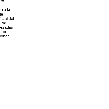
tro
o a la
de
icial del
, se
abezadas
ueron
ciones