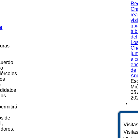
Re
Ch
rea
vis
gui
s
tri
del
Lo
turas
Ch
jun
alc
cuerdo
en
do
de
iércoles
An
los
Esc
)
Mié
ndidatos
05 
los
202
ermitirá
os de
l,
Visita
idores.
Visita