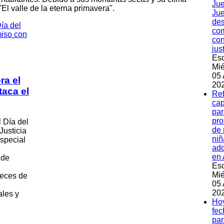
Jue
El valle de la eterna primavera".
Jue
des
co
con
jus
Esc
Mié
05 
ra el
202
taca el
Re
ca
par
pro
 Día del
de 
Justicia
niñ
special
ado
en
 de
Esc
Mié
ueces de
05 
202
ales y
Hoy
fec
par