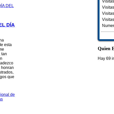
Visita
Visita
Visita
Visita
EL DÍA
Numero
ena
de esta
Quien E
rme
 tan
Hay 69 i
an
gradezco
s honran
strados,
igos que