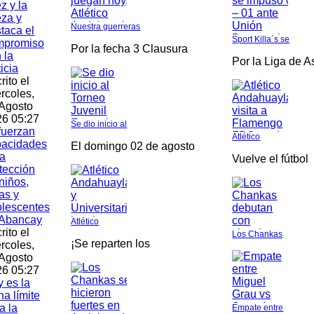
z y la
za y
Nuestra guerreras
taca el
Sport Killa´s se
mpromiso
Por la fecha 3 Clausura
 la
Por la Liga de 
ticia
rito el
rcoles,
Agosto
6 05:27
Se dio inicio al
fuerzan
Atlético
pacidades
El domingo 02 de agosto
a
Vuelve el fútbol
tección
niños,
as y
lescentes
 Abancay
Atlético
rito el
Los Chankas
¡Se reparten los
rcoles,
Agosto
6 05:27
 es la
ha límite
a la
Empate entre