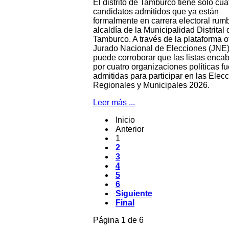
El distrito de Tamburco tiene solo cua
candidatos admitidos que ya están
formalmente en carrera electoral rumb
alcaldía de la Municipalidad Distrital 
Tamburco. A través de la plataforma of
Jurado Nacional de Elecciones (JNE)
puede corroborar que las listas enc
por cuatro organizaciones políticas f
admitidas para participar en las Elec
Regionales y Municipales 2026.
Leer más ...
Inicio
Anterior
1
2
3
4
5
6
Siguiente
Final
Página 1 de 6