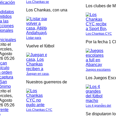
Los Chankas se
licación
Los clubes de M
Los Chankas, con una
didatos
itidos
a las
cciones
ionales
Los Chankas CYC
Listar para
icipales
Por la fecha 1 C
rito el
Vuelve el fútbol
rcoles,
Agosto
6 05:26
ican
ículo
Juegos escolares
 orden
Juegan en casa,
captura
Los Juegos Esc
 San
Nuestros guerreros de
rónimo
rito el
rcoles,
Agosto
6 05:26
Los 4 grandes del
rente
Los Chankas CYC
Se disputaron l
b