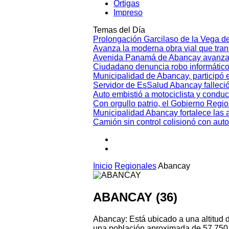
Ortigas
Impreso
Temas del Día
Prolongación Garcilaso de la Vega d
Avanza la moderna obra vial que tr
Avenida Panamá de Abancay avanza
Ciudadano denuncia robo informático
Municipalidad de Abancay, participó en
Servidor de EsSalud Abancay falleci
Auto embistió a motociclista y conduc
Con orgullo patrio, el Gobierno Regi
Municipalidad Abancay fortalece las 
Camión sin control colisionó con aut
Inicio
Regionales
Abancay
ABANCAY (36)
Abancay: Está ubicado a una altitud
una población aproximada de 57,750 