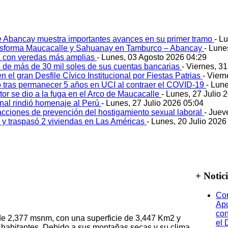
e Abancay muestra importantes avances en su primer tramo
- L
ansforma Maucacalle y Sahuanay en Tamburco – Abancay
- Lune
 con veredas más amplias
- Lunes, 03 Agosto 2026 04:29
 de más de 30 mil soles de sus cuentas bancarias
- Viernes, 3
 el gran Desfile Cívico Institucional por Fiestas Patrias
- Viern
ó tras permanecer 5 años en UCI al contraer el COVID-19
- Lun
tor se dio a la fuga en el Arco de Maucacalle
- Lunes, 27 Julio 
onal rindió homenaje al Perú
- Lunes, 27 Julio 2026 05:04
acciones de prevención del hostigamiento sexual laboral
- Juev
o y traspasó 2 viviendas en Las Américas
- Lunes, 20 Julio 2026
+ Notic
Cor
Ap
co
 de 2,377 msnm, con una superficie de 3,447 Km2 y
el 
habitantes. Debido a sus montañas secas y su clima