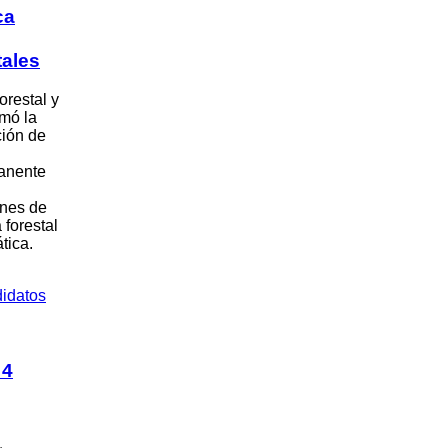
ca
tales
orestal y
rmó la
ión de
anente
ones de
 forestal
tica.
 4