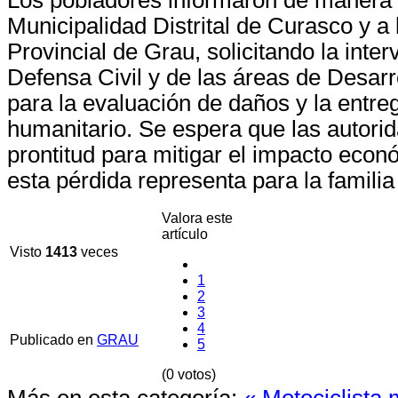
Municipalidad Distrital de Curasco y a
Provincial de Grau, solicitando la inte
Defensa Civil y de las áreas de Desar
para la evaluación de daños y la entr
humanitario. Se espera que las autori
prontitud para mitigar el impacto econ
esta pérdida representa para la familia
Valora este
artículo
Visto
1413
veces
1
2
3
4
Publicado en
GRAU
5
(0 votos)
Más en esta categoría:
« Motociclista 