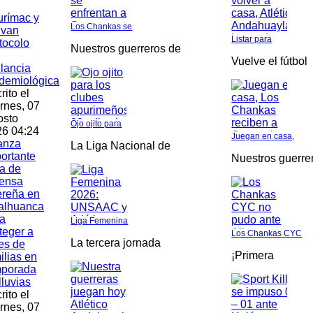
rímac y
Los Chankas se
ivan
Listar para
tocolo
Nuestros guerreros de
Vuelve el fútbol
ilancia
demiológica
rito el
rnes, 07
osto
Ojo ojito para
6 04:24
Juegan en casa,
anza
La Liga Nacional de
ortante
Nuestros guerre
a de
fensa
ereña en
alhuanca
a
Liga Femenina
teger a
Los Chankas CYC
La tercera jornada
es de
¡Primera
ilias en
mporada
lluvias
rito el
rnes, 07