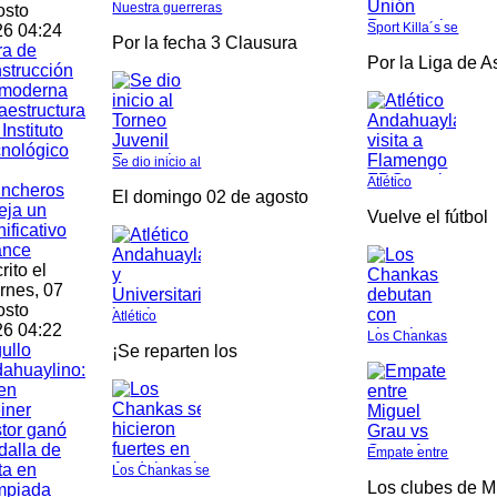
Nuestra guerreras
osto
Sport Killa´s se
6 04:24
Por la fecha 3 Clausura
ra de
Por la Liga de 
strucción
 moderna
raestructura
 Instituto
nológico
Se dio inicio al
Atlético
incheros
El domingo 02 de agosto
leja un
Vuelve el fútbol
nificativo
ance
rito el
rnes, 07
osto
Atlético
6 04:22
Los Chankas
ullo
¡Se reparten los
ahuaylino:
en
iner
tor ganó
alla de
Empate entre
ta en
Los Chankas se
Los clubes de M
mpiada