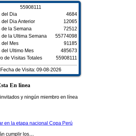
5
5
9
0
8
1
1
1
s del Dia
4684
s del Dia Anterior
12065
s de la Semana
72512
s de la Ultima Semana
55774098
s del Mes
91185
s del Ultimo Mes
485673
 de Visitas Totales
55908111
Fecha de Visita: 09-08-2026
sta En linea
invitados y ningún miembro en línea
par en la etapa nacional Copa Perú
rán cumplir los…