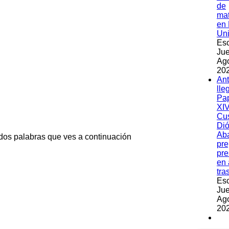
de
ma
en 
Un
Esc
Jue
Ag
202
An
lle
Pa
XIV
Cu
Dió
Ab
 dos palabras que ves a continuación
pre
pre
en 
tra
Esc
Jue
Ag
202