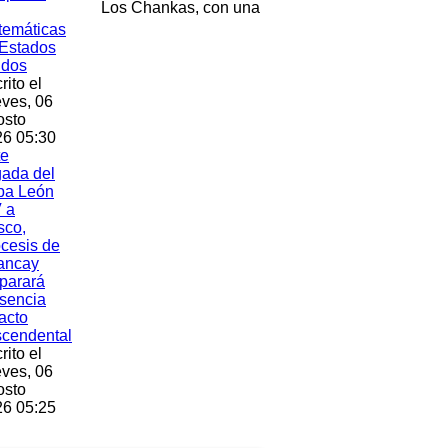
Los Chankas, con una
temáticas
Estados
idos
rito el
ves, 06
osto
6 05:30
te
gada del
pa León
 a
sco,
cesis de
ancay
parará
sencia
acto
scendental
rito el
ves, 06
osto
6 05:25