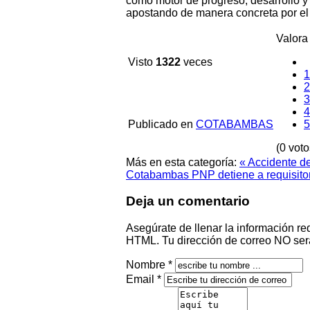
como motor de progreso, desarrollo y
apostando de manera concreta por el 
Valora 
Visto
1322
veces
1
2
3
4
Publicado en
COTABAMBAS
5
(0 voto
Más en esta categoría:
« Accidente de
Cotabambas
PNP detiene a requisitori
Deja un comentario
Asegúrate de llenar la información re
HTML. Tu dirección de correo NO ser
Nombre *
Email *