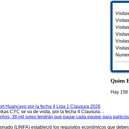
Visita
Visita
Visita
Visita
Visita
Visita
Numero
Quien E
Hay 158 
rt Huancayo por la fecha 4 Liga 1 Clausura 2026
kas CYC se va de visita, por la fecha 4 Clausura…
meños, 38 mil soles tendrán que pagar cada equipo para partici
cionado (LINFA) estableció los requisitos económicos que debe