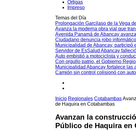
Ortigas
Impreso
Temas del Día
Prolongación Garcilaso de la Vega d
Avanza la moderna obra vial que tr
Avenida Panamá de Abancay avanza
Ciudadano denuncia robo informático
Municipalidad de Abancay, participó en
Servidor de EsSalud Abancay falleci
Auto embistió a motociclista y conduc
Con orgullo patrio, el Gobierno Regi
Municipalidad Abancay fortalece las 
Camión sin control colisionó con aut
Inicio
Regionales
Cotabambas
Avanza
de Haquira en Cotabambas
Avanzan la construcció
Público de Haquira en