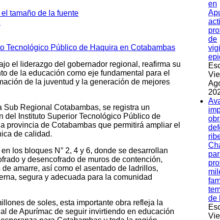
en
Apu
act
pro
de
vig
epi
jo el liderazgo del gobernador regional, reafirma su
Esc
nto de la educación como eje fundamental para el
Vie
ormación de la juventud y la generación de mejores
Ag
202
Av
ia Sub Regional Cotabambas, se registra un
imp
n del Instituto Superior Tecnológico Público de
obr
a provincia de Cotabambas que permitirá ampliar el
de
ica de calidad.
rib
Ch
 en los bloques N° 2, 4 y 6, donde se desarrollan
par
cofrado y desencofrado de muros de contención,
pro
de amarre, así como el asentado de ladrillos,
mil
derna, segura y adecuada para la comunidad
fam
te
de 
llones de soles, esta importante obra refleja la
Esc
nal de Apurímac de seguir invirtiendo en educación
Vie