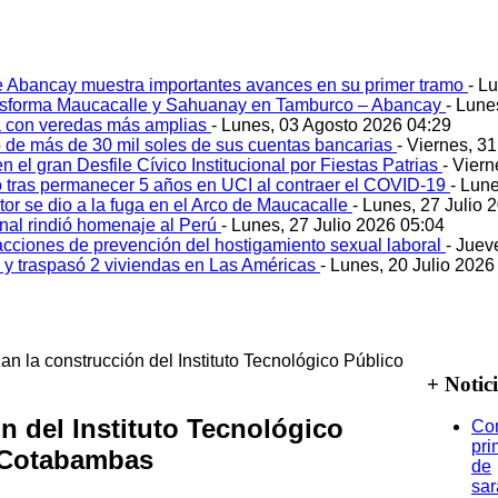
e Abancay muestra importantes avances en su primer tramo
- L
ansforma Maucacalle y Sahuanay en Tamburco – Abancay
- Lune
 con veredas más amplias
- Lunes, 03 Agosto 2026 04:29
 de más de 30 mil soles de sus cuentas bancarias
- Viernes, 3
 el gran Desfile Cívico Institucional por Fiestas Patrias
- Viern
ó tras permanecer 5 años en UCI al contraer el COVID-19
- Lun
tor se dio a la fuga en el Arco de Maucacalle
- Lunes, 27 Julio 
onal rindió homenaje al Perú
- Lunes, 27 Julio 2026 05:04
acciones de prevención del hostigamiento sexual laboral
- Juev
o y traspasó 2 viviendas en Las Américas
- Lunes, 20 Julio 2026
n la construcción del Instituto Tecnológico Público
+ Notic
n del Instituto Tecnológico
Co
pri
 Cotabambas
de
sa