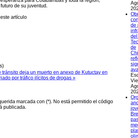
 esperanza para Cotabambas y toda la región,
Ag
futuro de su juventud.
202
Ob
este artículo
con
de
inf
del
Tec
de
Ch
ref
sig
s)
av
 tránsito deja un muerto en anexo de Kutuctay en
Esc
ado por tráfico ilícitos de drogas »
Vie
Ag
202
Org
querida marcada con (*). No está permitido el código
and
á publicada.
jov
Bre
pas
med
pla
oli